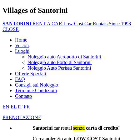
Villages of Santorini
SANTORINI
RENT A CAR
Low Cost Car Rentals Since 1998
CLOSE
Home
Veicoli
Luoghi
Noleggio auto Aeroporto di Santorini
Noleggio auto Porto di Santorini
Noleggio Auto Perissa Santorini
Offerte Speciali
FAQ
Consigli sul Noleggio
Termini e Condizioni
Contatto
EN
EL
IT
FR
PRENOTAZIONE
Santorini
car rental
senza
carta di credito!
Cerca noleggio auto
LOW COST
Santorini