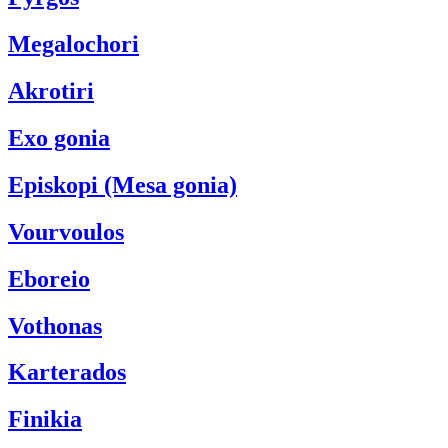
Megalochori
Akrotiri
Exo gonia
Episkopi (Mesa gonia)
Vourvoulos
Eboreio
Vothonas
Karterados
Finikia