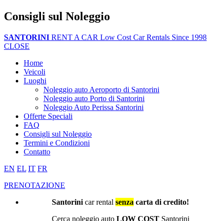
Consigli sul Noleggio
SANTORINI
RENT A CAR
Low Cost Car Rentals Since 1998
CLOSE
Home
Veicoli
Luoghi
Noleggio auto Aeroporto di Santorini
Noleggio auto Porto di Santorini
Noleggio Auto Perissa Santorini
Offerte Speciali
FAQ
Consigli sul Noleggio
Termini e Condizioni
Contatto
EN
EL
IT
FR
PRENOTAZIONE
Santorini
car rental
senza
carta di credito!
Cerca noleggio auto
LOW COST
Santorini