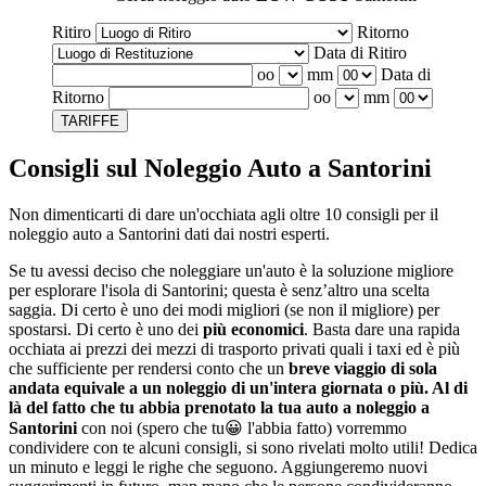
Ritiro
Ritorno
Data di Ritiro
oo
mm
Data di
Ritorno
oo
mm
TARIFFE
Consigli sul Noleggio Auto a Santorini
Non dimenticarti di dare un'occhiata agli oltre 10 consigli per il
noleggio auto a Santorini dati dai nostri esperti.
Se tu avessi deciso che noleggiare un'auto è la soluzione migliore
per esplorare l'isola di Santorini; questa è senz’altro una scelta
saggia. Di certo è uno dei modi migliori (se non il migliore) per
spostarsi. Di certo è uno dei
più economici
. Basta dare una rapida
occhiata ai prezzi dei mezzi di trasporto privati quali i taxi ed è più
che sufficiente per rendersi conto che un
breve viaggio di sola
andata equivale a un noleggio di un'intera giornata o più. Al di
là del fatto che tu abbia prenotato la tua auto a noleggio a
Santorini
con noi (spero che tu😀 l'abbia fatto) vorremmo
condividere con te alcuni consigli, si sono rivelati molto utili! Dedica
un minuto e leggi le righe che seguono. Aggiungeremo nuovi