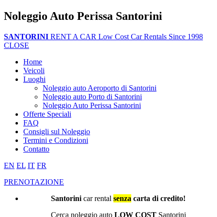
Noleggio Auto Perissa Santorini
SANTORINI
RENT A CAR
Low Cost Car Rentals Since 1998
CLOSE
Home
Veicoli
Luoghi
Noleggio auto Aeroporto di Santorini
Noleggio auto Porto di Santorini
Noleggio Auto Perissa Santorini
Offerte Speciali
FAQ
Consigli sul Noleggio
Termini e Condizioni
Contatto
EN
EL
IT
FR
PRENOTAZIONE
Santorini
car rental
senza
carta di credito!
Cerca noleggio auto
LOW COST
Santorini