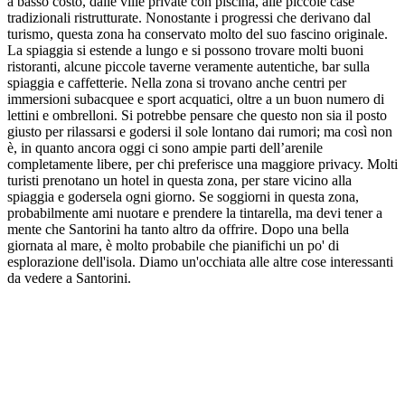
a basso costo, dalle ville private con piscina, alle piccole case
tradizionali ristrutturate. Nonostante i progressi che derivano dal
turismo, questa zona ha conservato molto del suo fascino originale.
La spiaggia si estende a lungo e si possono trovare molti buoni
ristoranti, alcune piccole taverne veramente autentiche, bar sulla
spiaggia e caffetterie. Nella zona si trovano anche centri per
immersioni subacquee e sport acquatici, oltre a un buon numero di
lettini e ombrelloni. Si potrebbe pensare che questo non sia il posto
giusto per rilassarsi e godersi il sole lontano dai rumori; ma così non
è, in quanto ancora oggi ci sono ampie parti dell’arenile
completamente libere, per chi preferisce una maggiore privacy. Molti
turisti prenotano un hotel in questa zona, per stare vicino alla
spiaggia e godersela ogni giorno. Se soggiorni in questa zona,
probabilmente ami nuotare e prendere la tintarella, ma devi tener a
mente che Santorini ha tanto altro da offrire. Dopo una bella
giornata al mare, è molto probabile che pianifichi un po' di
esplorazione dell'isola. Diamo un'occhiata alle altre cose interessanti
da vedere a Santorini.