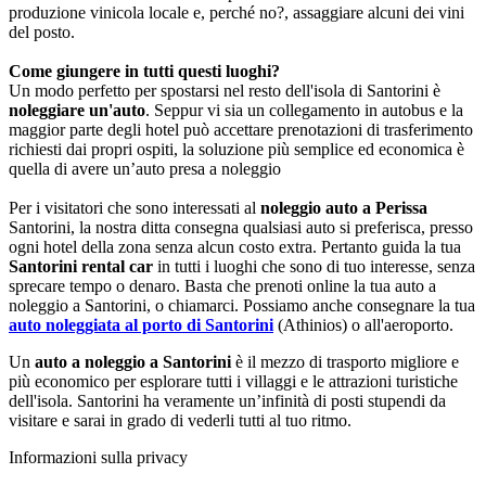
produzione vinicola locale e, perché no?, assaggiare alcuni dei vini
del posto.
Come giungere in tutti questi luoghi?
Un modo perfetto per spostarsi nel resto dell'isola di Santorini è
noleggiare un'auto
. Seppur vi sia un collegamento in autobus e la
maggior parte degli hotel può accettare prenotazioni di trasferimento
richiesti dai propri ospiti, la soluzione più semplice ed economica è
quella di avere un’auto presa a noleggio
Per i visitatori che sono interessati al
noleggio auto a Perissa
Santorini, la nostra ditta consegna qualsiasi auto si preferisca, presso
ogni hotel della zona senza alcun costo extra. Pertanto guida la tua
Santorini rental car
in tutti i luoghi che sono di tuo interesse, senza
sprecare tempo o denaro. Basta che prenoti online la tua auto a
noleggio a Santorini, o chiamarci. Possiamo anche consegnare la tua
auto noleggiata al porto di Santorini
(Athinios) o all'aeroporto.
Un
auto a noleggio a Santorini
è il mezzo di trasporto migliore e
più economico per esplorare tutti i villaggi e le attrazioni turistiche
dell'isola. Santorini ha veramente un’infinità di posti stupendi da
visitare e sarai in grado di vederli tutti al tuo ritmo.
Informazioni sulla privacy