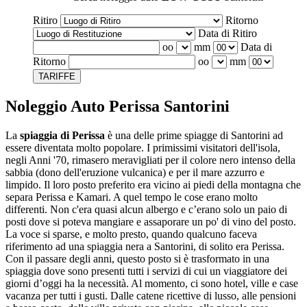
Ritiro
Ritorno
Data di Ritiro
oo
mm
Data di
Ritorno
oo
mm
TARIFFE
Noleggio Auto Perissa Santorini
La
spiaggia di Perissa
è una delle prime spiagge di Santorini ad
essere diventata molto popolare. I primissimi visitatori dell'isola,
negli Anni '70, rimasero meravigliati per il colore nero intenso della
sabbia (dono dell'eruzione vulcanica) e per il mare azzurro e
limpido. Il loro posto preferito era vicino ai piedi della montagna che
separa Perissa e Kamari. A quel tempo le cose erano molto
differenti. Non c'era quasi alcun albergo e c’erano solo un paio di
posti dove si poteva mangiare e assaporare un po' di vino del posto.
La voce si sparse, e molto presto, quando qualcuno faceva
riferimento ad una spiaggia nera a Santorini, di solito era Perissa.
Con il passare degli anni, questo posto si è trasformato in una
spiaggia dove sono presenti tutti i servizi di cui un viaggiatore dei
giorni d’oggi ha la necessità. Al momento, ci sono hotel, ville e case
vacanza per tutti i gusti. Dalle catene ricettive di lusso, alle pensioni