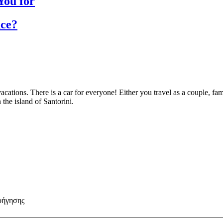
You for
nce?
cations. There is a car for everyone! Either you travel as a couple, fami
n the island of Santorini.
οήγησης