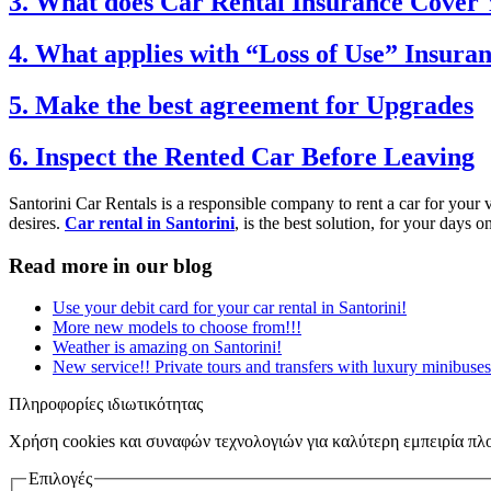
3. What does Car Rental Insurance Cover 
4. What applies with “Loss of Use” Insura
5. Make the best agreement for Upgrades
6. Inspect the Rented Car Before Leaving
Santorini Car Rentals is a responsible company to rent a car for your va
desires.
Car rental in Santorini
, is the best solution, for your days o
Read more in our blog
Use your debit card for your car rental in Santorini!
More new models to choose from!!!
Weather is amazing on Santorini!
New service!! Private tours and transfers with luxury minibuses
Πληροφορίες ιδιωτικότητας
Χρήση cookies και συναφών τεχνολογιών για καλύτερη εμπειρία πλ
Επιλογές