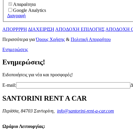
Απαραίτητα
Google Analytics
Διαγραφή
ΑΠΟΡΡΙΨΗ
ΔΙΑΧΕΙΡΙΣΗ
ΑΠΟΔΟΧΗ ΕΠΙΛΟΓΗΣ
ΑΠΟΔΟΧΗ 
Περισσότερα για
Όρους Χρήσης
&
Πολιτική Απορρήτου
Ενημερώσεις
Ενημερώσεις!
Ειδοποιήσεις για νέα και προσφορές!
E-mail:
Δ
SANTORINI RENT A CAR
Περίσσα, 84703 Σαντορίνη,
info@santorini-rent-a-car.com
Ωράριο Λειτουργίας: