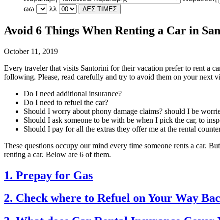
ωω
λλ
ΔΕΣ ΤΙΜΕΣ
Avoid 6 Things When Renting a Car in San
October 11, 2019
Every traveler that visits Santorini for their vacation prefer to rent a ca
following. Please, read carefully and try to avoid them on your next vis
Do I need additional insurance?
Do I need to refuel the car?
Should I worry about phony damage claims? should I be worri
Should I ask someone to be with be when I pick the car, to insp
Should I pay for all the extras they offer me at the rental counte
These questions occupy our mind every time someone rents a car. Bu
renting a car. Below are 6 of them.
1. Prepay for Gas
2. Check where to Refuel on Your Way Ba