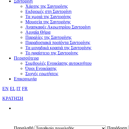
Σαντορίνη
Χάρτης της Σαντορίνης
Εκδρομές στη Σαντορίνη
Τα χωριά της Σαντορίνης
Μουσεία της Σαντορίνης
Ανασκαφές Ακρωτηρίου Σαντορίνη
Αρχαία Θήρα
Παραλίες της Σαντορίνης
Παραδοσιακά προϊόντα Σαντορίνης
Τα μοναδικά κρασιά της Σαντορίνης
Το ηφαίστειο της Σαντορίνης
Περισσότερα
Συμβουλές Ενοικίασης αυτοκινήτου
Όροι Ενοικίασης
Συχνές ερωτήσεις
Επικοινωνία
EN
EL
IT
FR
ΚΡΑΤΗΣΗ
Παραλαβή
Παράδοση