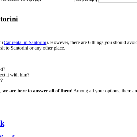
torini
r (
Car rental in Santorini
). However, there are 6 things you should avo
it to Santorini or any other place.
ed?
ect it with him?
r?
t,
we are here to answer all of them
! Among all your options, there a
ck