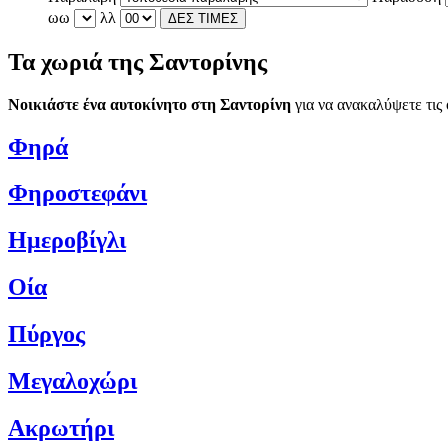
ωω
λλ
ΔΕΣ ΤΙΜΕΣ
Τα χωριά της Σαντορίνης
Νοικιάστε ένα αυτοκίνητο στη Σαντορίνη
για να ανακαλύψετε τις
Φηρά
Φηροστεφάνι
Ημεροβίγλι
Οία
Πύργος
Μεγαλοχώρι
Ακρωτήρι