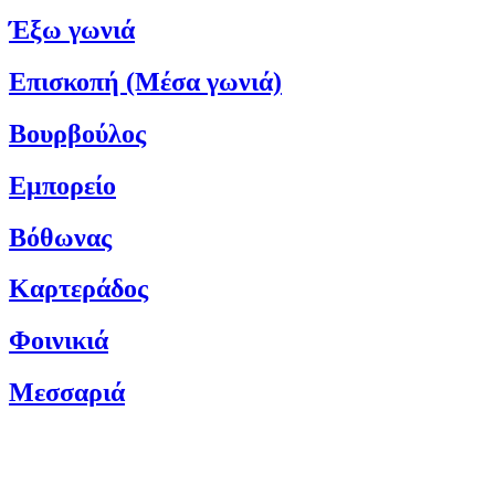
Έξω γωνιά
Επισκοπή (Μέσα γωνιά)
Βουρβούλος
Εμπορείο
Βόθωνας
Καρτεράδος
Φοινικιά
Μεσσαριά