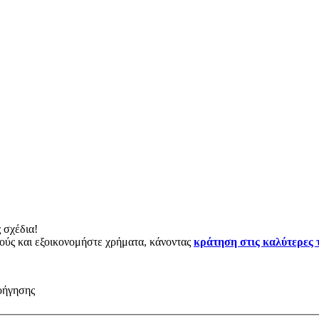
 σχέδια!
μούς και εξοικονομήστε χρήματα, κάνοντας
κράτηση στις καλύτερες 
οήγησης