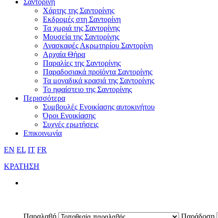
Σαντορίνη
Χάρτης της Σαντορίνης
Εκδρομές στη Σαντορίνη
Τα χωριά της Σαντορίνης
Μουσεία της Σαντορίνης
Ανασκαφές Ακρωτηρίου Σαντορίνη
Αρχαία Θήρα
Παραλίες της Σαντορίνης
Παραδοσιακά προϊόντα Σαντορίνης
Τα μοναδικά κρασιά της Σαντορίνης
Το ηφαίστειο της Σαντορίνης
Περισσότερα
Συμβουλές Ενοικίασης αυτοκινήτου
Όροι Ενοικίασης
Συχνές ερωτήσεις
Επικοινωνία
EN
EL
IT
FR
ΚΡΑΤΗΣΗ
Παραλαβή
Παράδοση