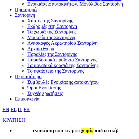
Ενοικιάσεις αυτοκινήτων, Μονόλιθος Σαντορίνη
Προσφορές
Σαντορίνη
Χάρτης της Σαντορίνης
Εκδρομές στη Σαντορίνη
Τα χωριά της Σαντορίνης
Μουσεία της Σαντορίνης
Ανασκαφές Ακρωτηρίου Σαντορίνη
Αρχαία Θήρα
Παραλίες της Σαντορίνης
Παραδοσιακά προϊόντα Σαντορίνης
Τα μοναδικά κρασιά της Σαντορίνης
Το ηφαίστειο της Σαντορίνης
Περισσότερα
Συμβουλές Ενοικίασης αυτοκινήτου
Όροι Ενοικίασης
Συχνές ερωτήσεις
Επικοινωνία
EN
EL
IT
FR
ΚΡΑΤΗΣΗ
ενοικίαση
αυτοκινήτου
χωρίς
πιστωτική!