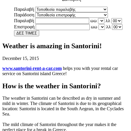
Παραλαβή
Παράδοση
Παραλαβή
ωω
λλ
Επιστροφή
ωω
λλ
ΔΕΣ ΤΙΜΕΣ
Weather is amazing in Santorini!
December 15, 2015
www.santorini-rent-a-car.com
helps you with your rental car
service on Santorini island Greece!
How is the weather in Santorini?
The weather in Santorini can be described as dry in summer and
mild in winter. The climate of Santorini is due to its geographical
location: Santorini is located in the South Aegean, in the Cyclades
Sea.
The mild climate of Santorini throughout the year makes it the
perfect place for a break in Greece.