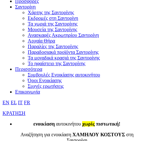
Προσφορές
Σαντορίνη
Χάρτης της Σαντορίνης
Εκδρομές στη Σαντορίνη
Τα χωριά της Σαντορίνης
Μουσεία της Σαντορίνης
Ανασκαφές Ακρωτηρίου Σαντορίνη
Αρχαία Θήρα
Παραλίες της Σαντορίνης
Παραδοσιακά προϊόντα Σαντορίνης
Τα μοναδικά κρασιά της Σαντορίνης
Το ηφαίστειο της Σαντορίνης
Περισσότερα
Συμβουλές Ενοικίασης αυτοκινήτου
Όροι Ενοικίασης
Συχνές ερωτήσεις
Επικοινωνία
EN
EL
IT
FR
ΚΡΑΤΗΣΗ
ενοικίαση
αυτοκινήτου
χωρίς
πιστωτική!
Αναζήτηση για ενοικίαση
ΧΑΜΗΛΟΥ ΚΟΣΤΟΥΣ
στη
Σαντορίνη