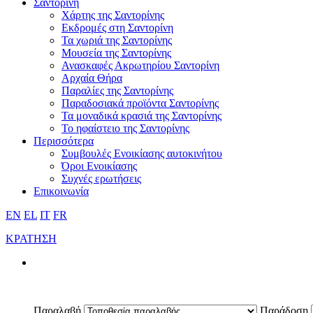
Σαντορίνη
Χάρτης της Σαντορίνης
Εκδρομές στη Σαντορίνη
Τα χωριά της Σαντορίνης
Μουσεία της Σαντορίνης
Ανασκαφές Ακρωτηρίου Σαντορίνη
Αρχαία Θήρα
Παραλίες της Σαντορίνης
Παραδοσιακά προϊόντα Σαντορίνης
Τα μοναδικά κρασιά της Σαντορίνης
Το ηφαίστειο της Σαντορίνης
Περισσότερα
Συμβουλές Ενοικίασης αυτοκινήτου
Όροι Ενοικίασης
Συχνές ερωτήσεις
Επικοινωνία
EN
EL
IT
FR
ΚΡΑΤΗΣΗ
Παραλαβή
Παράδοση