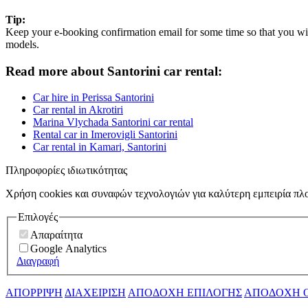
Tip:
Keep your e-booking confirmation email for some time so that you will
models.
Read more about Santorini car rental:
Car hire in Perissa Santorini
Car rental in Akrotiri
Marina Vlychada Santorini car rental
Rental car in Imerovigli Santorini
Car rental in Kamari, Santorini
Πληροφορίες ιδιωτικότητας
Χρήση cookies και συναφών τεχνολογιών για καλύτερη εμπειρία πλ
Επιλογές
Απαραίτητα
Google Analytics
Διαγραφή
ΑΠΟΡΡΙΨΗ
ΔΙΑΧΕΙΡΙΣΗ
ΑΠΟΔΟΧΗ ΕΠΙΛΟΓΗΣ
ΑΠΟΔΟΧΗ 