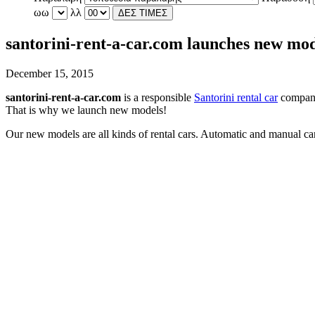
ωω
λλ
ΔΕΣ ΤΙΜΕΣ
santorini-rent-a-car.com launches new mod
December 15, 2015
santorini-rent-a-car.com
is a responsible
Santorini rental car
company 
That is why we launch new models!
Our new models are all kinds of rental cars. Automatic and manual ca